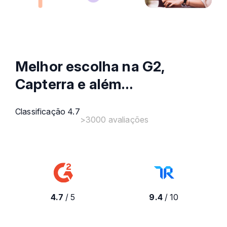
Melhor escolha na G2,
Capterra e além…
Classificação 4.7
>3000 avaliações
4.7
/ 5
9.4
/ 10