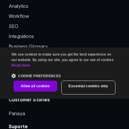
Analytics
Workflow
SEO
Integrations
Business Glossary
We use cookies to make sure you get the best experience on
Ticket Deflector
our website. By using our site, you agree to our use of cookies.
Read more
Drive
Platform API
COOKIE PREFERENCES
Health Check Metrics
Allow all cookies
Essential cookies only
Customer Stories
Panaya
Suporte