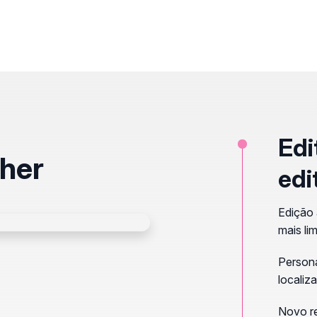
Ed
lher
edi
Edição 
mais li
Persona
localiz
Novo r