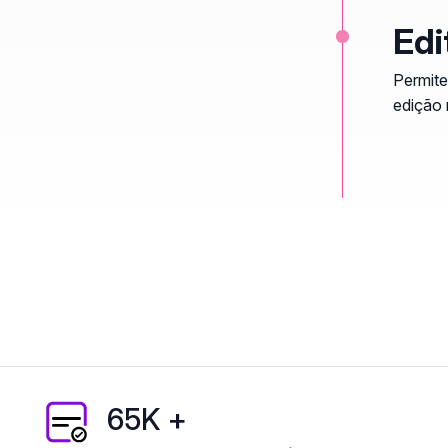
Ed
Permite
edição 
65K +