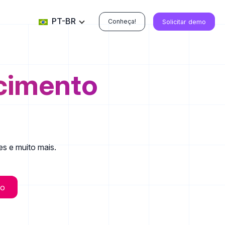
PT-BR
Conheça!
Solicitar demo
cimento
es e muito mais.
ão