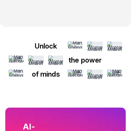
Unlock
the power
of minds
AI-