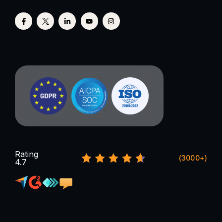
Rating
(3000+)
4.7