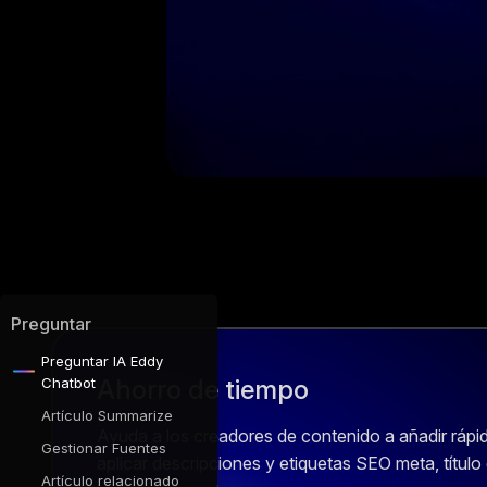
Preguntar
Preguntar IA Eddy
Chatbot
Ahorro de tiempo
Artículo Summarize
Ayuda a los creadores de contenido a añadir rápi
Gestionar Fuentes
aplicar descripciones y etiquetas SEO meta, título d
Artículo relacionado