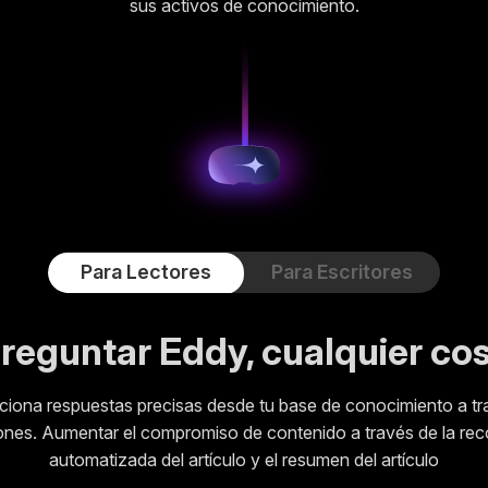
sus activos de conocimiento.
Para Lectores
Para Escritores
reguntar Eddy, cualquier co
regunte Eddy, cualquier cos
ciona respuestas precisas desde tu base de conocimiento a tr
uda a los creadores de contenido a crear, organizar y administ
nes. Aumentar el compromiso de contenido a través de la r
rápidamente contenido en escala. Mejora la productividad de lo
creadores de contenido y reduce los gastos de administración
automatizada del artículo y el resumen del artículo