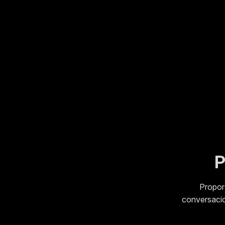
P
P
Propor
Ay
conversacio